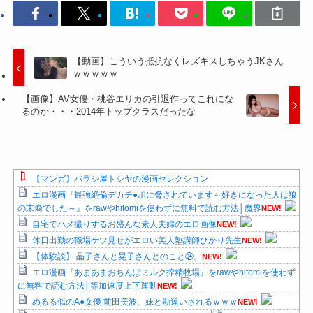
【動画】こういう抵抗なくレズキスしちゃうJKさん
ｗｗｗｗｗ
【画像】AV女優・桃谷エリカの引退作ってこれにな
るのか・・・2014年トップクラスだったな
【マンガ】バラシ屋トシヤの漫画セレクション
エロ漫画『最強絶倫デカチ●ポに脅されています～好きになった人は狼
の末裔でした～』をrawやhitomiを使わずに無料で読む方法│魔界
NEW!
自宅でハメ撮りするお盛んな素人夫婦のエロ画像
NEW!
休日出勤の職場ケツ見せがエロい美人塾講師ひかり先生
NEW!
【体験談】 晶子さんと晃子さんとのこと㉞。
NEW!
エロ漫画『あまあまおちんぽミルク搾精牧場』をrawやhitomiを使わず
に無料で読む方法│等加速度上下運動
NEW!
めるる似のA●女優 前田美波、妹と勘違いされるｗｗｗ
NEW!