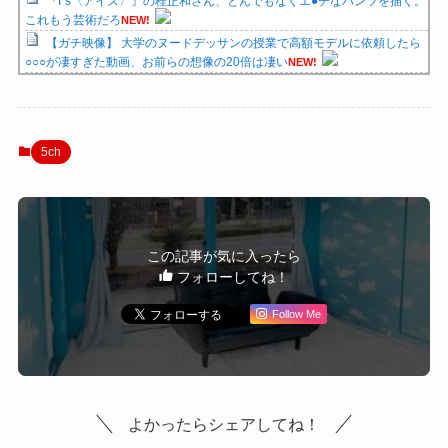
『I"s〈アイズ〉』の桂正和さん、とんでもなくエ●チなパンツを描く。
これもう芸術だろ
NEW!
【ガチ映像】 大学のヌードデッサンの授業で高額モデルに依頼したら
○○○が凄すぎた動画、お前らの想像の20倍は凄い
NEW!
5ch
この記事が気に入ったら
フォローしてね！
Follow Me
よかったらシェアしてね！