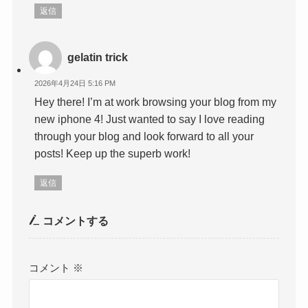
返信
gelatin trick
2026年4月24日 5:16 PM
Hey there! I’m at work browsing your blog from my
new iphone 4! Just wanted to say I love reading
through your blog and look forward to all your
posts! Keep up the superb work!
返信
コメントする
コメント
※