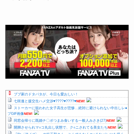
ブブ家のドタバタが、今日も愛おしい！
七咲逢と援交生ハメ交渉♥️????♥️????♥️
NEW!
ストーカーに狙われた女子高生が悲惨…絶対に避けられない中出しレ●
プGIF画像
NEW!
同窓会帰りに既婚チ〇ポつまみ食いする一般人みさき(27)
NEW!
開脚させられマ○コ丸出し状態で、ク○ニされてる美女たち
NEW!