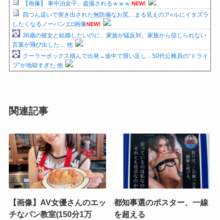
【画像】 車中泊女子、盗撮されるｗｗｗ
NEW!
四つん這いで突き出された無防備なお尻…まる見えのア○ルにイタズラ
したくなるノーパンエ□画像
NEW!
36歳の彼女と結婚したいのに、家族が猛反対。家族から信じられない
言葉が飛び出した… 他
クーラーボックス積んで出発→途中で買い足し…50代公務員の“ドライ
ブ”が地獄すぎた 他
関連記事
【画像】AV女優さんのエッ
都知事選のポスター、一線
チなパン教室(150分1万
を超える