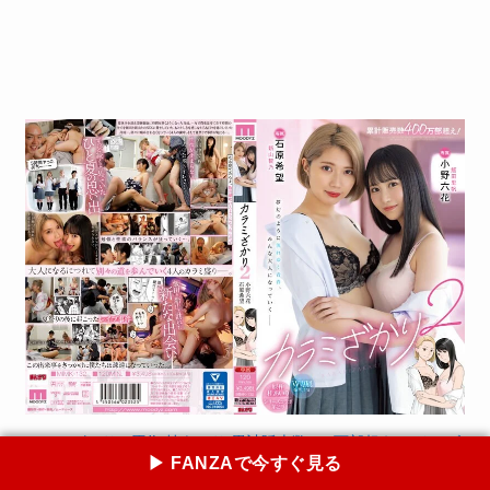
カラミざかり2 原作 桂あいり 累計販売数400万部超え シリーズ
▶ FANZAで今すぐ見る
コラボ第2章 小野六花 石原希望