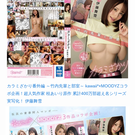
カラミざかり番外編 ～竹内先輩と部室～ kawaii*×MOODYZコラ
ボ企画！超人気作家 桂あいり原作 累計400万部超え名シリーズ
実写化！ 伊藤舞雪