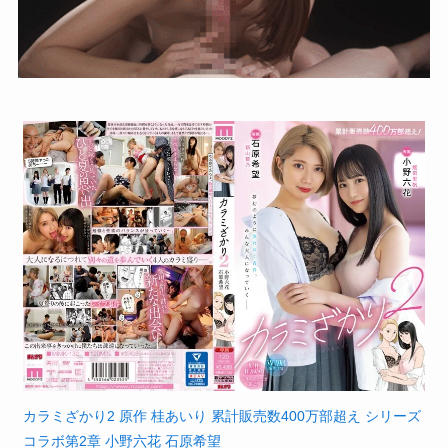
カラミざかり2 原作 桂あいり 累計販売数400万部超え シリーズ
コラボ第2章 小野六花 石原希望