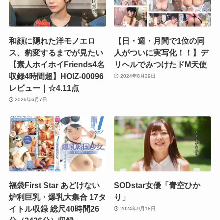
和顔に隠れた洋モノエロ
【日・週・月間で1位の同
ス、豹変するまでが見たい
人がついに実写化！！】デ
【素人ホイホイFriends4名
リヘルでみつけたドM天使
収録4時間超】HOIZ-00096
2024年8月29日
レビュー｜☆4.11点
2026年6月7日
福袋First Star あどけない
SODstar女優「青空ひか
炉利巨乳・爆乳大集合 17タ
り」
イトル収録 総尺40時間26
2024年9月18日