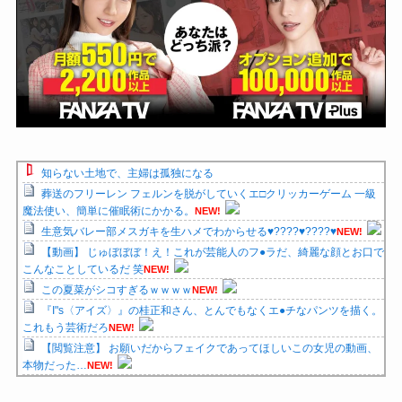
知らない土地で、主婦は孤独になる
葬送のフリーレン フェルンを脱がしていくエ□クリッカーゲーム 一級
魔法使い、簡単に催眠術にかかる。
NEW!
生意気バレー部メスガキを生ハメでわからせる♥️????♥️????♥️
NEW!
【動画】 じゅぼぼぼ！え！これが芸能人のフ●ラだ、綺麗な顔とお口で
こんなことしているだ 笑
NEW!
この夏菜がシコすぎるｗｗｗｗ
NEW!
『I"s〈アイズ〉』の桂正和さん、とんでもなくエ●チなパンツを描く。
これもう芸術だろ
NEW!
【閲覧注意】 お願いだからフェイクであってほしいこの女児の動画、
本物だった…
NEW!