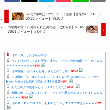
2年分の神乳が62コーナーに凝縮【鷲尾めい】OFJE-
00426 レビュー｜☆5.00点
小悪魔の舌に20発搾られた男の話【七沢みあ】MIDV-
00531 レビュー｜☆4.44点
【マンガ】ぜんぶ私が中心
今まで付き合ってきた歴代の彼女のフェラチオ画像晒してくわーｗｗ
ｗｗｗｗｗｗｗｗｗ
NEW!
【体験談】 晶子さんと晃子さんとのこと㉞。
NEW!
エロ漫画『でっかいちんちんに負ける鬼強性欲おばさん』をrawや
hitomiを使わずに無料で読む方法│田貸魔
NEW!
死んだ友人の奥さんとセックスしたんだが
NEW!
豊田ルナ、ニプレスおっぱい！ハミ出た乳房がエロくてたまらんｗｗ
ｗｗｗｗｗ
NEW!
【画像】 最近のスク水、お股のところがエチエチすぎるｗｗｗ
NEW!