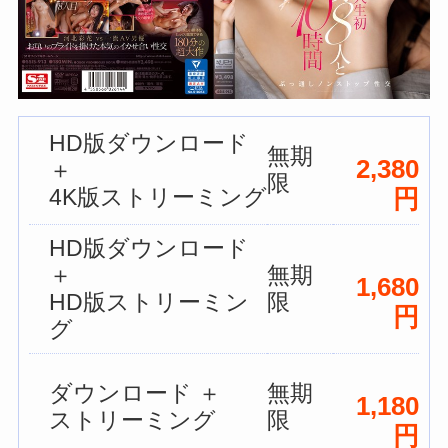
HD版ダウンロード
無期
2,380
＋
限
4K版ストリーミング
円
HD版ダウンロード
＋
無期
1,680
HD版ストリーミン
限
円
グ
ダウンロード ＋
無期
1,180
ストリーミング
限
円