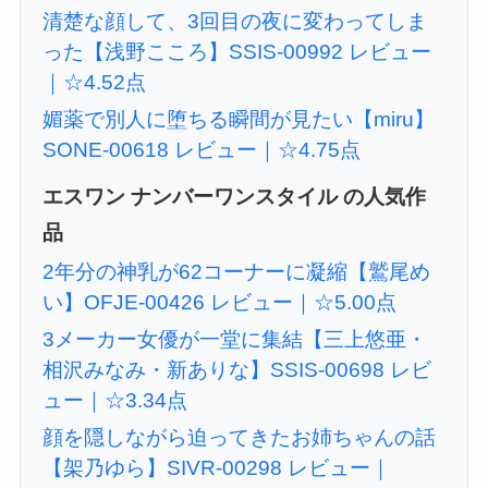
清楚な顔して、3回目の夜に変わってしま
った【浅野こころ】SSIS-00992 レビュー
｜☆4.52点
媚薬で別人に堕ちる瞬間が見たい【miru】
SONE-00618 レビュー｜☆4.75点
エスワン ナンバーワンスタイル の人気作
品
2年分の神乳が62コーナーに凝縮【鷲尾め
い】OFJE-00426 レビュー｜☆5.00点
3メーカー女優が一堂に集結【三上悠亜・
相沢みなみ・新ありな】SSIS-00698 レビ
ュー｜☆3.34点
顔を隠しながら迫ってきたお姉ちゃんの話
【架乃ゆら】SIVR-00298 レビュー｜