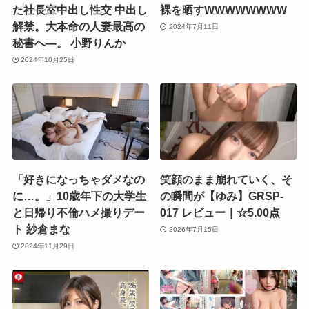
た社長室中出し性交 中出し
裸を晒すWWWWWWWW
解禁。大本命の人妻最高の
2024年7月11日
秘書へ―。 小野りんか
2024年10月25日
「好きになっちゃダメなの
笑顔のまま崩れていく、そ
に…。」10歳年下の大学生
の瞬間が【ゆみ】GRSP-
と日帰り不倫ハメ撮りデー
017 レビュー｜☆5.00点
ト 紗倉まな
2026年7月15日
2024年11月29日