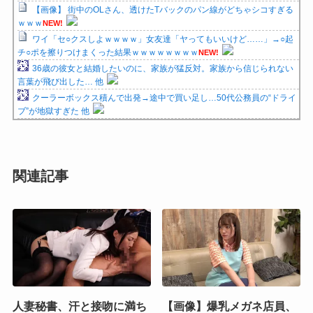
【画像】 街中のOLさん、透けたTバックのパン線がどちゃシコすぎる
ｗｗｗ
NEW!
ワイ「セ○クスしよｗｗｗｗ」女友達「ヤってもいいけど……」→○起
チ○ポを擦りつけまくった結果ｗｗｗｗｗｗｗｗ
NEW!
36歳の彼女と結婚したいのに、家族が猛反対。家族から信じられない
言葉が飛び出した… 他
クーラーボックス積んで出発→途中で買い足し…50代公務員の“ドライ
ブ”が地獄すぎた 他
関連記事
人妻秘書、汗と接吻に満ち
【画像】爆乳メガネ店員、